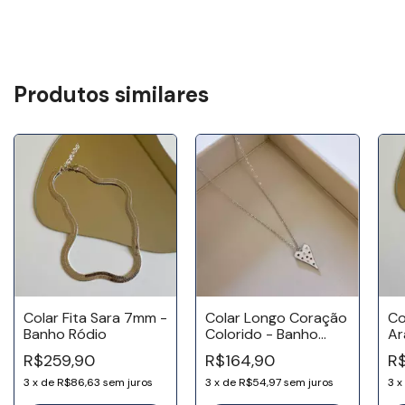
Produtos similares
Colar Fita Sara 7mm -
Colar Longo Coração
Co
Banho Ródio
Colorido - Banho
Ar
Ródio
18
R$259,90
R$164,90
R
3
x
de
R$86,63
sem juros
3
x
de
R$54,97
sem juros
3
x