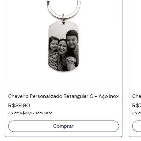
Chaveiro Personalizado Retangular G - Aço Inox
Cha
R$89,90
R$
3
x
de
R$29,97
sem juros
3
x
d