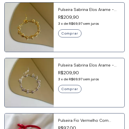
Pulseira Sabrina Elos Arame -
Banho Ouro 18k
R$209,90
3
x
de
R$69,97
sem juros
Pulseira Sabrina Elos Arame -
Banho Ródio
R$209,90
3
x
de
R$69,97
sem juros
Pulseira Fio Vermelho Com
Coração - Prata 925
R$97,00