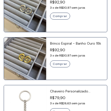
R$92,90
3
x
de
R$30,97
sem juros
Brinco Espiral - Banho Ouro 18k
R$92,90
3
x
de
R$30,97
sem juros
Chaveiro Personalizado
Redondo G - Aço Inox
R$79,90
3
x
de
R$26,63
sem juros