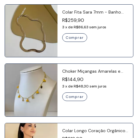
Colar Fita Sara 7mm - Banho
Ródio
R$259,90
3
x
de
R$86,63
sem juros
Choker Miçangas Amarelas e
Chapinha - Banho Ouro 18k
R$144,90
3
x
de
R$48,30
sem juros
Colar Longo Coração Orgânico
- Banho Ródio