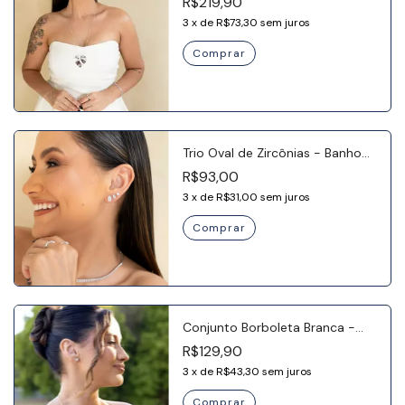
R$219,90
3
x
de
R$73,30
sem juros
Trio Oval de Zircônias - Banho
Ródio
R$93,00
3
x
de
R$31,00
sem juros
Conjunto Borboleta Branca -
Banho Ouro 18k
R$129,90
3
x
de
R$43,30
sem juros