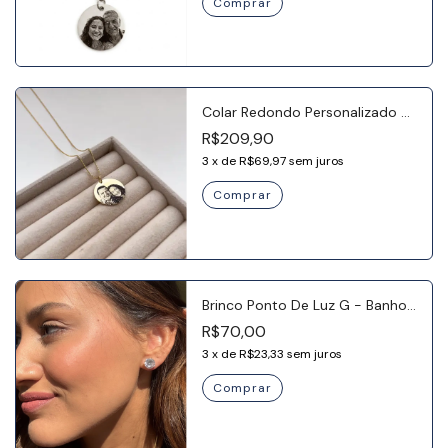
Colar Redondo Personalizado G
- Banho Ouro 18k
R$209,90
3
x
de
R$69,97
sem juros
Comprar
Brinco Ponto De Luz G - Banho
Ouro 18K
R$70,00
3
x
de
R$23,33
sem juros