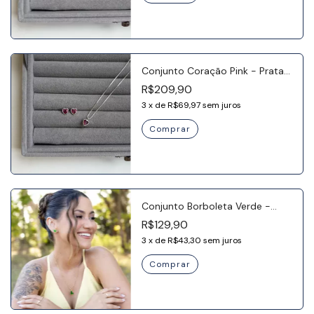
Conjunto Coração Pink - Prata
925
R$209,90
3
x
de
R$69,97
sem juros
Conjunto Borboleta Verde -
Banho Ouro 18k
R$129,90
3
x
de
R$43,30
sem juros