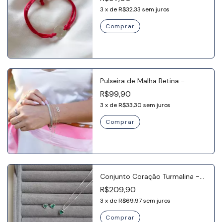
3
x
de
R$32,33
sem juros
Pulseira de Malha Betina -
Banho no Ródio
R$99,90
3
x
de
R$33,30
sem juros
Conjunto Coração Turmalina -
Prata 925
R$209,90
3
x
de
R$69,97
sem juros