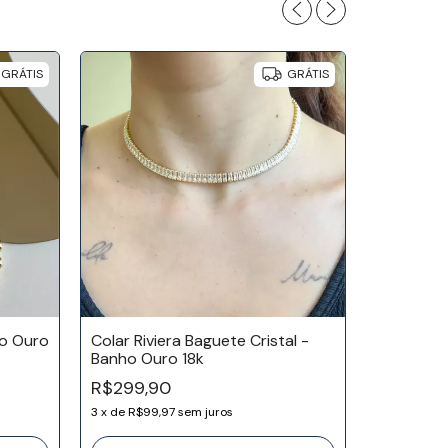
GRÁTIS
GRÁTIS
ho Ouro
Colar Riviera Baguete Cristal -
Banho Ouro 18k
Colar Esf
R$299,90
Ródio
3
x
de
R$99,97
sem juros
R$319,0
3
x
de
R$106