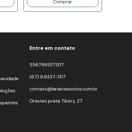
Entre em contato
5567993371317
(67) 9.9337-1317
ivacidade
contato@lariacessorios.com.br
oluções
Orestes prata Tibery, 27
equentes