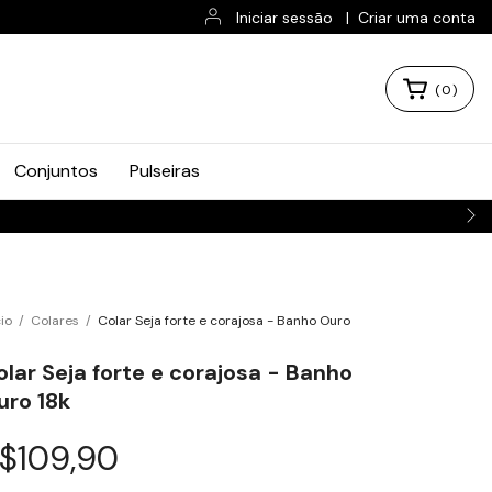
Iniciar sessão
|
Criar uma conta
(
0
)
Conjuntos
Pulseiras
cio
/
Colares
/
Colar Seja forte e corajosa - Banho Ouro
olar Seja forte e corajosa - Banho
uro 18k
$109,90