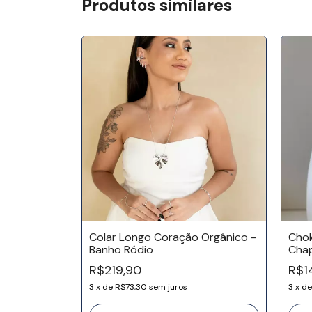
Produtos similares
Banho Ródio
Colar Longo Coração Orgânico -
Chok
Banho Ródio
Chap
R$219,90
R$1
3
x
de
R$73,30
sem juros
3
x
d