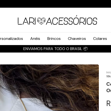
rsonalizados
Anéis
Brincos
Chaveiros
Colares
ENVIAMOS PARA TODO O BRASIL 📦
Iní
18k
C
O
R