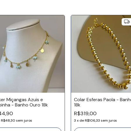
er Miçangas Azuis e
Colar Esferas Paola - Ban
inha - Banho Ouro 18k
18k
44,90
R$319,00
e
R$48,30
sem juros
3
x
de
R$106,33
sem juros