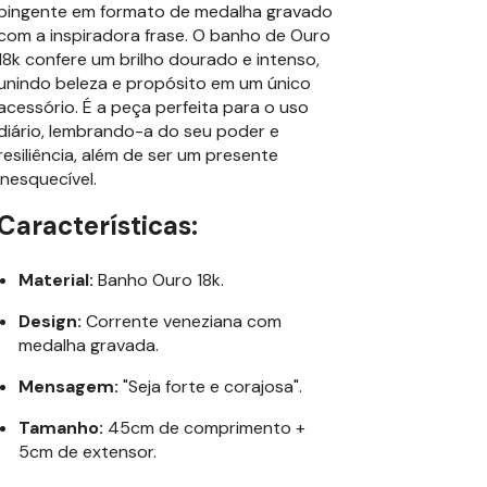
pingente em formato de medalha gravado
com a inspiradora frase. O banho de Ouro
18k confere um brilho dourado e intenso,
unindo beleza e propósito em um único
acessório. É a peça perfeita para o uso
diário, lembrando-a do seu poder e
resiliência, além de ser um presente
inesquecível.
Características:
Material:
Banho Ouro 18k.
Design:
Corrente veneziana com
medalha gravada.
Mensagem:
"Seja forte e corajosa".
Tamanho:
45cm de comprimento +
5cm de extensor.