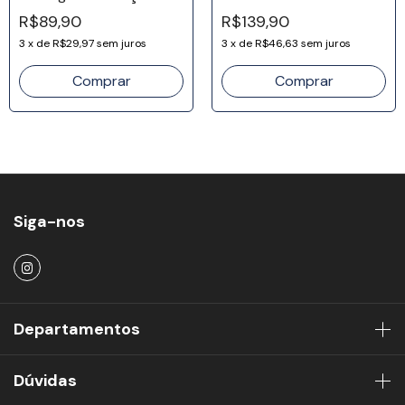
Realista - Aço Inox
R$89,90
R$139,90
3
x
de
R$29,97
sem juros
3
x
de
R$46,63
sem juros
Siga-nos
Departamentos
Dúvidas