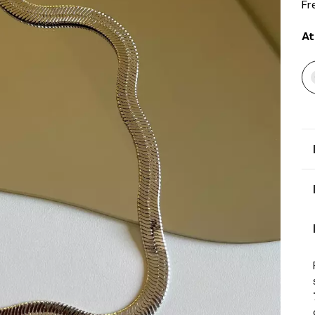
Fr
At