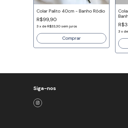
esa -
Colar Palito 40cm - Banho Ródio
Cola
Banh
R$99,90
R$3
3
x
de
R$33,30
sem juros
3
x
d
Siga-nos