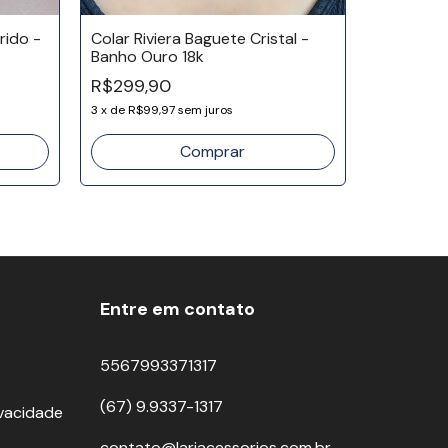
rido -
Colar Riviera Baguete Cristal -
Banho Ouro 18k
Colar Sej
R$299,90
Banho Ou
3
x
de
R$99,97
sem juros
R$109,9
3
x
de
R$36,
Entre em contato
5567993371317
(67) 9.9337-1317
ivacidade
contato@lariacessorios.com.br