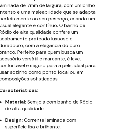
laminada de 7mm de largura, com um brilho
intenso e uma maleabilidade que se adapta
perfeitamente ao seu pescoço, criando um
visual elegante e contínuo. O banho de
Ródio de alta qualidade confere um
acabamento prateado luxuoso e
duradouro, com a elegância do ouro
branco. Perfeito para quem busca um
acessório versátil e marcante, é leve,
confortável e seguro para a pele, ideal para
usar sozinho como ponto focal ou em
composições sofisticadas.
Características:
Material:
Semijoia com banho de Ródio
de alta qualidade.
Design:
Corrente laminada com
superfície lisa e brilhante.