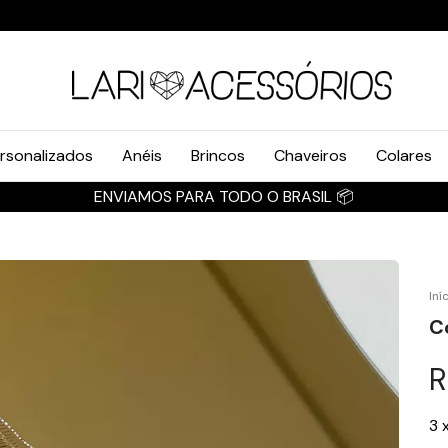
rsonalizados
Anéis
Brincos
Chaveiros
Colares
ENVIAMOS PARA TODO O BRASIL 📦
Iní
C
R
3