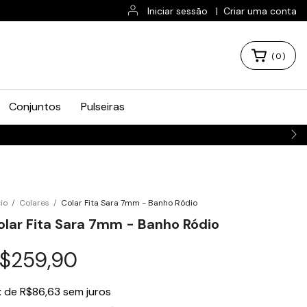
Iniciar sessão
|
Criar uma conta
(
0
)
Conjuntos
Pulseiras
cio
/
Colares
/
Colar Fita Sara 7mm - Banho Ródio
olar Fita Sara 7mm - Banho Ródio
$259,90
x
de
R$86,63
sem juros