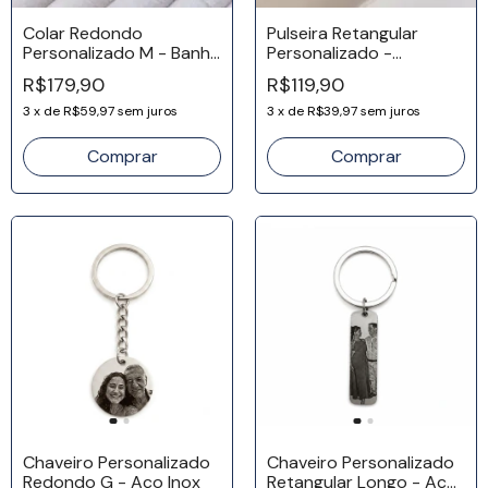
Colar Redondo
Pulseira Retangular
Personalizado M - Banho
Personalizado -
Ouro 18k
Banhada a Ouro 18k
R$179,90
R$119,90
3
x
de
R$59,97
sem juros
3
x
de
R$39,97
sem juros
Comprar
Chaveiro Personalizado
Chaveiro Personalizado
Redondo G - Aço Inox
Retangular Longo - Aço