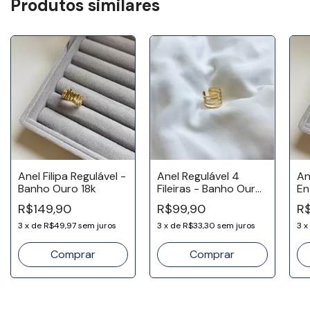
Produtos similares
Anel Filipa Regulável -
Anel Regulável 4
An
Banho Ouro 18k
Fileiras - Banho Ouro
En
18k
Re
R$149,90
R$99,90
R$
Ou
3
x
de
R$49,97
sem juros
3
x
de
R$33,30
sem juros
3
x