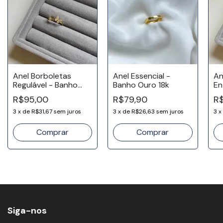
Anel Borboletas
Anel Essencial -
An
Regulável - Banho
Banho Ouro 18k
En
Ouro 18k
Re
R$95,00
R$79,90
R$
Ou
3
x
de
R$31,67
sem juros
3
x
de
R$26,63
sem juros
3
x
Comprar
Siga-nos