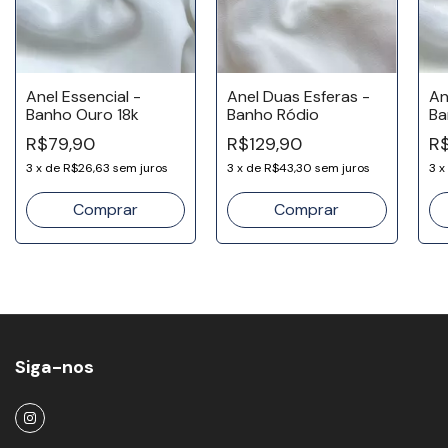
Anel Essencial -
Anel Duas Esferas -
An
Banho Ouro 18k
Banho Ródio
Ba
R$79,90
R$129,90
R
3
x
de
R$26,63
sem juros
3
x
de
R$43,30
sem juros
3
x
Comprar
Siga-nos