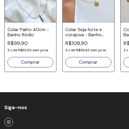
Colar Palito 40cm -
Colar Seja forte e
Co
Banho Ródio
corajosa - Banho
Ba
Ouro 18k
R$99,90
R$109,90
R$
3
x
de
R$33,30
sem juros
3
x
de
R$36,63
sem juros
3
x
Siga-nos