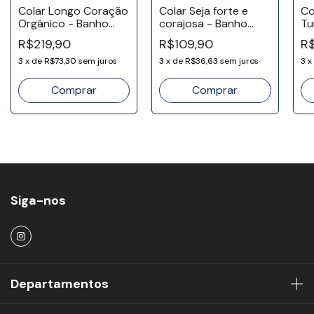
Colar Longo Coração
Colar Seja forte e
Co
Orgânico - Banho
corajosa - Banho
Tu
Ródio
Ouro 18k
Ou
R$219,90
R$109,90
R$
3
x
de
R$73,30
sem juros
3
x
de
R$36,63
sem juros
3
x
Siga-nos
Departamentos