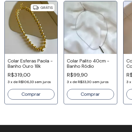
GRÁTIS
Colar Esferas Paola -
Colar Palito 40cm -
Co
Banho Ouro 18k
Banho Ródio
Co
Ró
R$319,00
R$99,90
R$
3
x
de
R$106,33
sem juros
3
x
de
R$33,30
sem juros
3
x