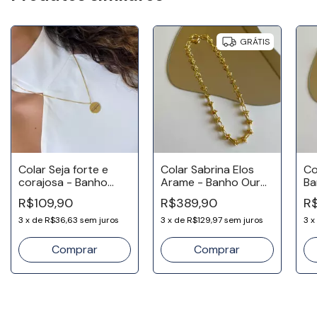
GRÁTIS
Colar Seja forte e
Colar Sabrina Elos
Co
corajosa - Banho
Arame - Banho Ouro
Ba
Ouro 18k
18k
R$109,90
R$389,90
R$
3
x
de
R$36,63
sem juros
3
x
de
R$129,97
sem juros
3
x