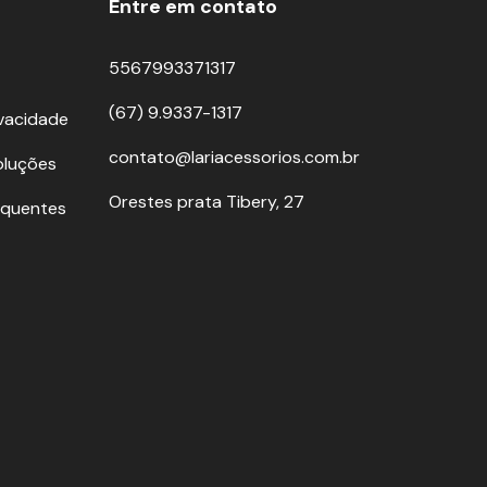
Entre em contato
5567993371317
(67) 9.9337-1317
ivacidade
contato@lariacessorios.com.br
oluções
Orestes prata Tibery, 27
equentes