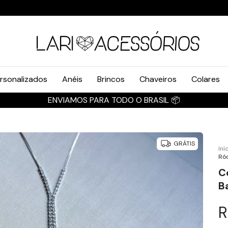
rsonalizados
Anéis
Brincos
Chaveiros
Colares
ASIL 📦
GRÁTIS
Iní
Ró
C
B
R