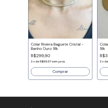
relas e
Colar Riviera Baguete Cristal -
Cola
ro 18k
Banho Ouro 18k
18k
R$299,90
R$3
3
x
de
R$99,97
sem juros
3
x
d