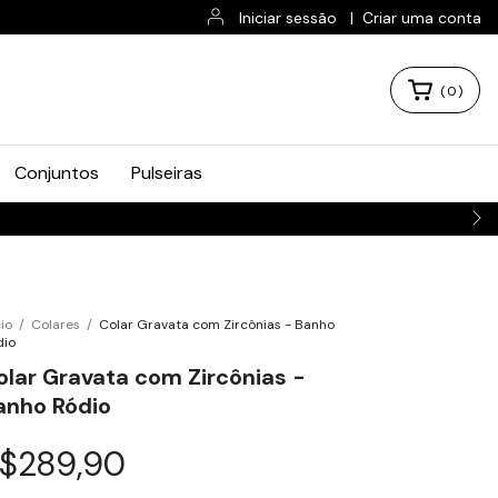
Iniciar sessão
|
Criar uma conta
(
0
)
Conjuntos
Pulseiras
cio
/
Colares
/
Colar Gravata com Zircônias - Banho
dio
olar Gravata com Zircônias -
anho Ródio
$289,90