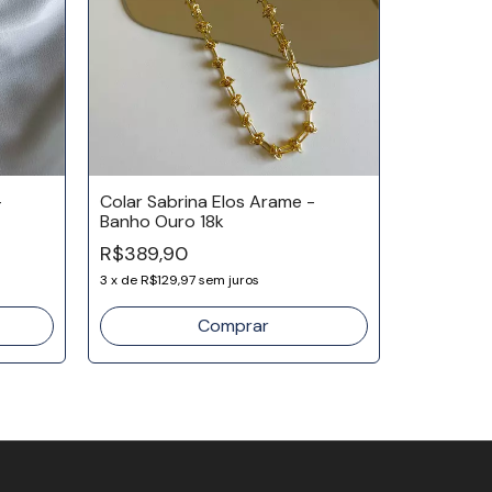
-
Colar Sabrina Elos Arame -
Banho Ouro 18k
Colar Pal
R$389,90
R$99,90
3
x
de
R$129,97
sem juros
3
x
de
R$33,