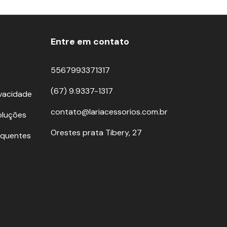
Entre em contato
5567993371317
(67) 9.9337-1317
ivacidade
contato@lariacessorios.com.br
oluções
Orestes prata Tibery, 27
equentes