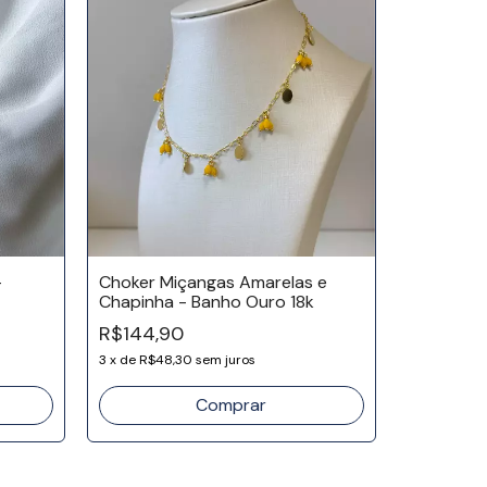
-
Choker Miçangas Amarelas e
Chapinha - Banho Ouro 18k
Colar Lon
R$144,90
Banho Ró
3
x
de
R$48,30
sem juros
R$164,9
3
x
de
R$54,