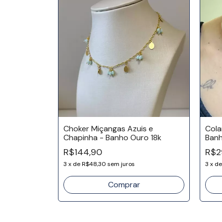
ajosa -
Choker Miçangas Azuis e
Cola
Chapinha - Banho Ouro 18k
Banh
R$144,90
R$2
3
x
de
R$48,30
sem juros
3
x
d