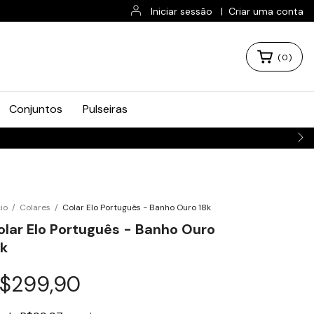
Iniciar sessão
|
Criar uma conta
(
0
)
Conjuntos
Pulseiras
cio
/
Colares
/
Colar Elo Português - Banho Ouro 18k
olar Elo Português - Banho Ouro
8k
$299,90