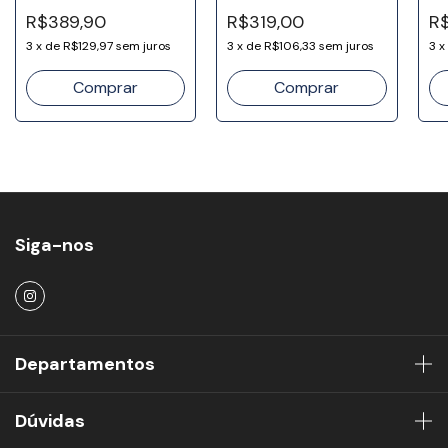
18k
Ou
R$389,90
R$319,00
R$
3
x
de
R$129,97
sem juros
3
x
de
R$106,33
sem juros
3
x
Siga-nos
Departamentos
Dúvidas