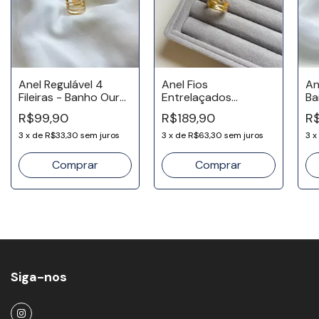
Anel Regulável 4
Anel Fios
An
Fileiras - Banho Ouro
Entrelaçados
Ba
18k
Regulável - Banho
R$99,90
R$189,90
R
Ouro 18k
3
x
de
R$33,30
sem juros
3
x
de
R$63,30
sem juros
3
x
Siga-nos