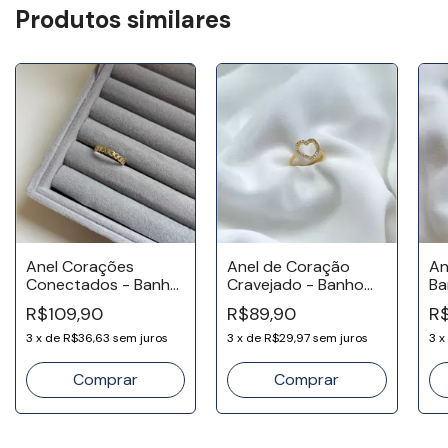
Produtos similares
Anel Corações
Anel de Coração
An
Conectados - Banho
Cravejado - Banho
Ba
Ouro 18k
Ouro 18k
R$109,90
R$89,90
R$
3
x
de
R$36,63
sem juros
3
x
de
R$29,97
sem juros
3
x
Comprar
Comprar