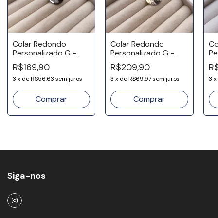
Colar Redondo
Colar Redondo
Co
Personalizado G -
Personalizado G -
Pe
Aço Inox
Banho Ouro 18k
Ba
R$169,90
R$209,90
R$
3
x
de
R$56,63
sem juros
3
x
de
R$69,97
sem juros
3
x
Comprar
Comprar
Siga-nos