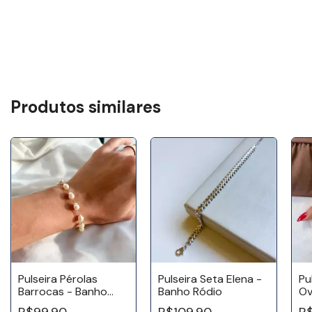
Produtos similares
Pulseira Pérolas
Pulseira Seta Elena -
Pu
Barrocas - Banho
Banho Ródio
Ov
Ródio
R$99,90
R$109,90
R