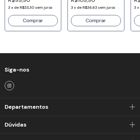
3
x
de
R$33,30
sem juros
3
x
de
R$36,63
sem juros
3
x
Siga-nos
Departamentos
Dúvidas