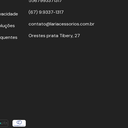
5567993371317
(67) 9.9337-1317
ivacidade
contato@lariacessorios.com.br
oluções
Orestes prata Tibery, 27
equentes