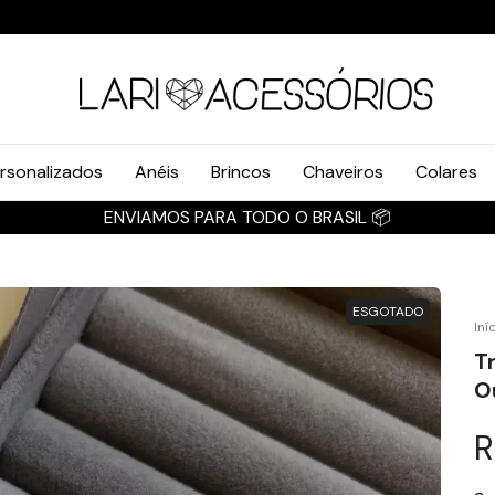
rsonalizados
Anéis
Brincos
Chaveiros
Colares
ENVIAMOS PARA TODO O BRASIL 📦
ESGOTADO
Iní
T
O
R