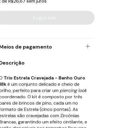
x
de
R$26,67
sem juros
Meios de pagamento
Descrição
O
Trio Estrela Cravejada - Banho Ouro
18k
é um conjunto delicado e cheio de
brilho, perfeito para criar um
piercing look
coordenado. O kit é composto por três
pares de brincos de pino, cada um no
formato de Estrela (cinco pontas). As
estrelas são cravejadas com Zircônias
Brancas, garantindo um efeito cintilante, e