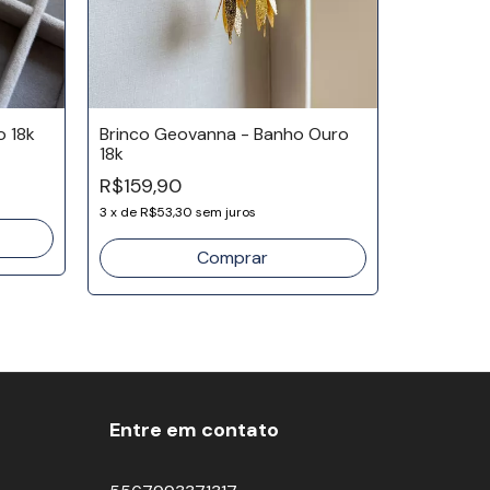
o 18k
Brinco Geovanna - Banho Ouro
18k
Brinco Su
R$159,90
Ródio
3
x
de
R$53,30
sem juros
R$102,0
3
x
de
R$34
Entre em contato