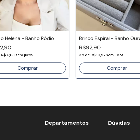
co Helena - Banho Ródio
Brinco Espiral - Banho Our
12,90
R$92,90
e
R$37,63
sem juros
3
x
de
R$30,97
sem juros
Departamentos
Dúvidas