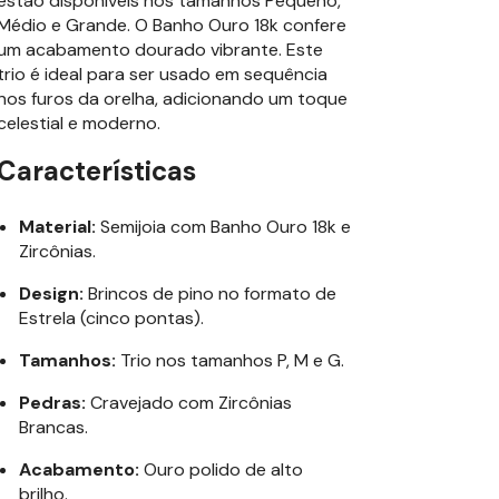
estão disponíveis nos tamanhos Pequeno,
Médio e Grande. O Banho Ouro 18k confere
um acabamento dourado vibrante. Este
trio é ideal para ser usado em sequência
nos furos da orelha, adicionando um toque
celestial e moderno.
Características
Material:
Semijoia com Banho Ouro 18k e
Zircônias.
Design:
Brincos de pino no formato de
Estrela (cinco pontas).
Tamanhos:
Trio nos tamanhos P, M e G.
Pedras:
Cravejado com Zircônias
Brancas.
Acabamento:
Ouro polido de alto
brilho.