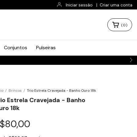
Iniciar sessão
|
Criar uma conta
(
0
)
Conjuntos
Pulseiras
cio
/
Brincos
/
Trio Estrela Cravejada - Banho Ouro 18k
rio Estrela Cravejada - Banho
uro 18k
$80,00