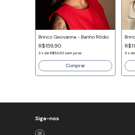
o Ródio
Brinco Geovanna - Banho Ródio
Brin
R$159,90
R$1
3
x
de
R$53,30
sem juros
3
x
d
Siga-nos