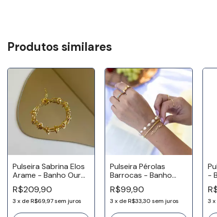
Produtos similares
Pulseira Sabrina Elos
Pulseira Pérolas
Pu
Arame - Banho Ouro
Barrocas - Banho
- 
18k
Ouro 18k
R$209,90
R$99,90
R
3
x
de
R$69,97
sem juros
3
x
de
R$33,30
sem juros
3
x