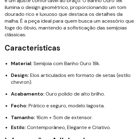
e um ajuste confortável ao braço. O Banho Ouro 18k
ilumina o design geométrico, proporcionando um tom
dourado rico e luxuoso que destaca os detalhes da
malha. É a peça ideal para quem busca um acessório que
foge do óbvio, mantendo a sofisticação das semijoias
clássicas.
Características
Material:
Semijoia com Banho Ouro 18k.
Design:
Elos articulados em formato de setas (estilo
chevron).
Acabamento:
Ouro polido de alto brilho.
Fecho:
Prático e seguro, modelo lagosta.
Tamanho:
16cm + 5cm de extensor.
Estilo:
Contemporâneo, Elegante e Criativo.