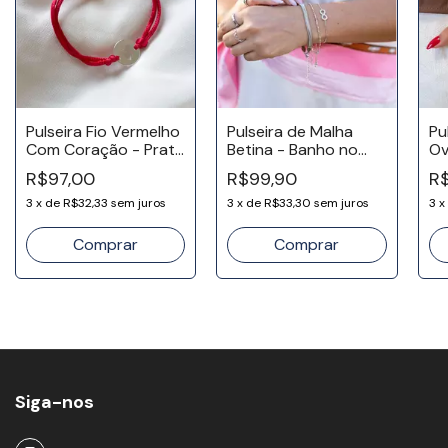
Pulseira Fio Vermelho
Pulseira de Malha
Pu
Com Coração - Prata
Betina - Banho no
Ov
925
Ródio
R$97,00
R$99,90
R
3
x
de
R$32,33
sem juros
3
x
de
R$33,30
sem juros
3
x
Siga-nos