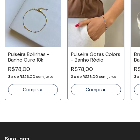
Pulseira Bolinhas -
Pulseira Gotas Colors
Br
Banho Ouro 18k
- Banho Ródio
Ba
R$78,00
R$78,00
R$
3
x
de
R$26,00
sem juros
3
x
de
R$26,00
sem juros
3
x
Siga-nos