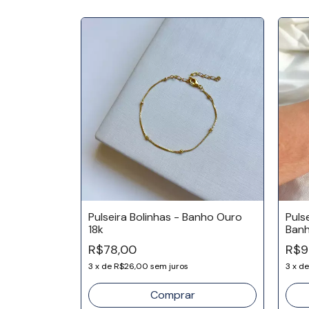
Banho Ouro
Pulseira Bolinhas - Banho Ouro
Puls
18k
Banh
R$78,00
R$9
3
x
de
R$26,00
sem juros
3
x
d