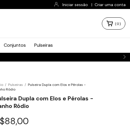
Iniciar sessão
|
Criar uma conta
(
0
)
Conjuntos
Pulseiras
cio
/
Pulseiras
/
Pulseira Dupla com Elos e Pérolas -
nho Ródio
ulseira Dupla com Elos e Pérolas -
anho Ródio
$88,00