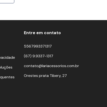
Entre em contato
5567993371317
(67) 9.9337-1317
ivacidade
contato@lariacessorios.com.br
oluções
Orestes prata Tibery, 27
equentes