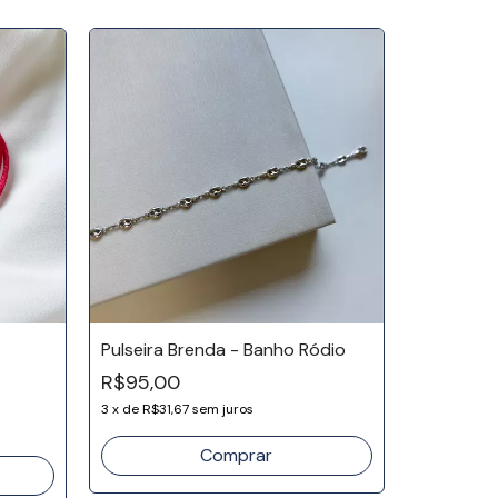
Pulseira Brenda - Banho Ródio
R$95,00
Bracelete
18k
3
x
de
R$31,67
sem juros
R$139,9
3
x
de
R$46