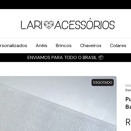
rsonalizados
Anéis
Brincos
Chaveiros
Colares
ENVIAMOS PARA TODO O BRASIL 📦
ESGOTADO
Iní
Ba
P
B
R