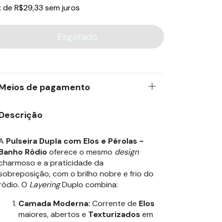
x
de
R$29,33
sem juros
Meios de pagamento
Descrição
A
Pulseira Dupla com Elos e Pérolas -
Banho Ródio
oferece o mesmo
design
charmoso e a praticidade da
sobreposição, com o brilho nobre e frio do
ródio. O
Layering
Duplo combina:
Camada Moderna:
Corrente de
Elos
maiores, abertos e
Texturizados
em