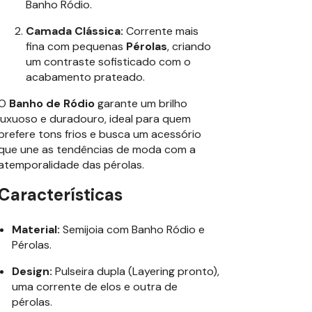
Banho Ródio.
Camada Clássica:
Corrente mais
fina com pequenas
Pérolas
, criando
um contraste sofisticado com o
acabamento prateado.
O
Banho de Ródio
garante um brilho
luxuoso e duradouro, ideal para quem
prefere tons frios e busca um acessório
que une as tendências de moda com a
atemporalidade das pérolas.
Características
Material:
Semijoia com Banho Ródio e
Pérolas.
Design:
Pulseira dupla (Layering pronto),
uma corrente de elos e outra de
pérolas.