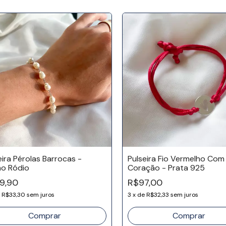
eira Pérolas Barrocas -
Pulseira Fio Vermelho Com
o Ródio
Coração - Prata 925
9,90
R$97,00
e
R$33,30
sem juros
3
x
de
R$32,33
sem juros