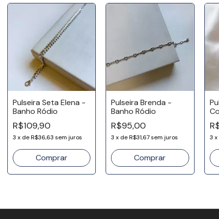
Pulseira Seta Elena -
Pulseira Brenda -
Pu
Banho Ródio
Banho Ródio
Co
92
R$109,90
R$95,00
R
3
x
de
R$36,63
sem juros
3
x
de
R$31,67
sem juros
3
x