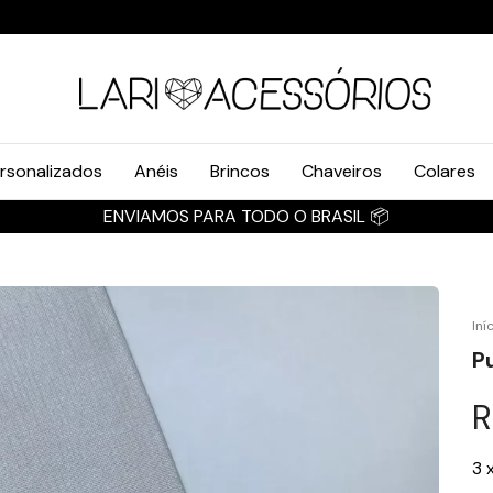
rsonalizados
Anéis
Brincos
Chaveiros
Colares
Iní
P
R
3