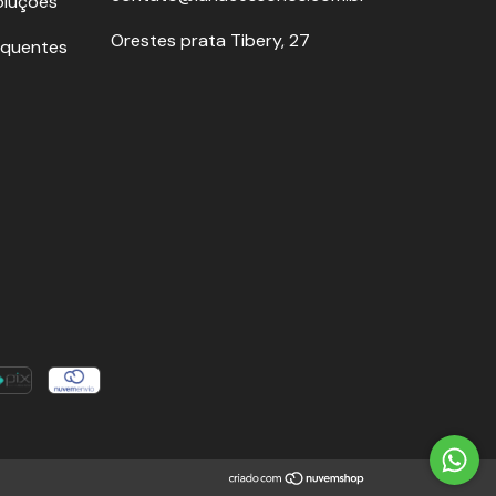
oluções
Orestes prata Tibery, 27
equentes