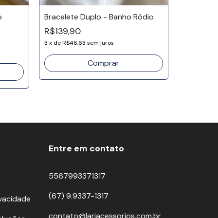
o
Bracelete Duplo - Banho Ródio
R$139,90
Pulseira 
Ródio
3
x
de
R$46,63
sem juros
R$78,00
3
x
de
R$26
Entre em contato
5567993371317
(67) 9.9337-1317
ivacidade
contato@lariacessorios.com.br