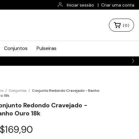
Iniciar sessão
|
Criar uma conta
(
0
)
Conjuntos
Pulseiras
cio
/
Conjuntos
/
Conjunto Redondo Cravejado - Banho
o 18k
onjunto Redondo Cravejado -
anho Ouro 18k
$169,90