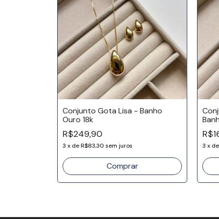
arelo -
Conjunto Gota Lisa - Banho
Conj
Ouro 18k
Banh
R$249,90
R$1
3
x
de
R$83,30
sem juros
3
x
d