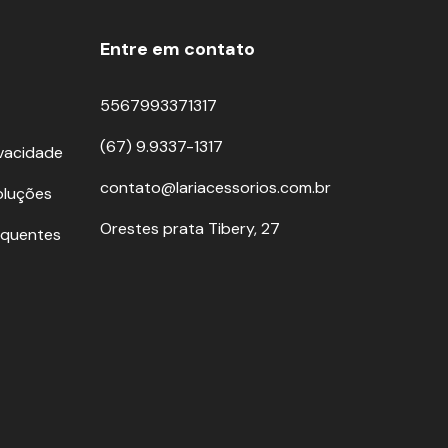
Entre em contato
5567993371317
(67) 9.9337-1317
ivacidade
contato@lariacessorios.com.br
oluções
Orestes prata Tibery, 27
equentes