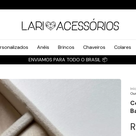
rsonalizados
Anéis
Brincos
Chaveiros
Colares
ENVIAMOS PARA TODO O BRASIL 📦
Iní
Our
C
B
R