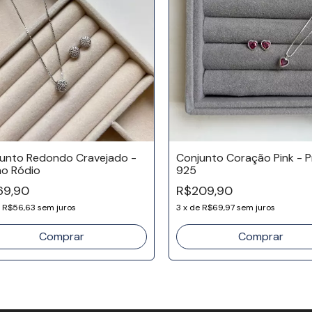
unto Redondo Cravejado -
Conjunto Coração Pink - P
o Ródio
925
69,90
R$209,90
e
R$56,63
sem juros
3
x
de
R$69,97
sem juros