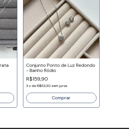
rata
Conjunto Ponto de Luz Redondo
- Banho Ródio
Conjunto 
R$159,90
Banho Ou
3
x
de
R$53,30
sem juros
R$129,9
3
x
de
R$43