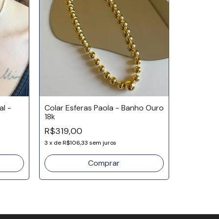
al -
Colar Esferas Paola - Banho Ouro
18k
Colar Fit
R$319,00
Ródio
3
x
de
R$106,33
sem juros
R$259,9
3
x
de
R$86