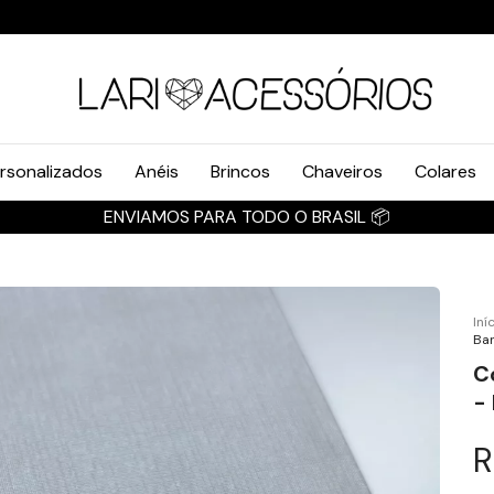
rsonalizados
Anéis
Brincos
Chaveiros
Colares
ENVIAMOS PARA TODO O BRASIL 📦
Iní
Ban
C
-
R