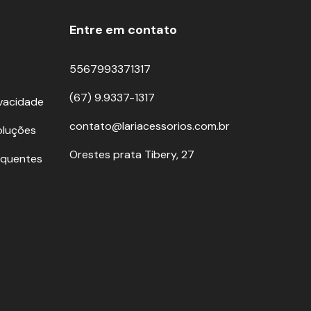
Entre em contato
5567993371317
(67) 9.9337-1317
ivacidade
contato@lariacessorios.com.br
oluções
Orestes prata Tibery, 27
equentes