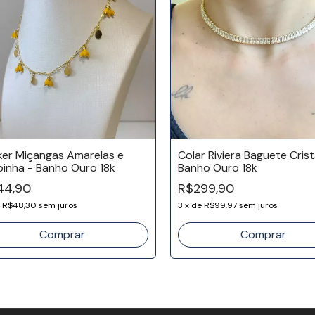
er Miçangas Amarelas e
Colar Riviera Baguete Crist
inha - Banho Ouro 18k
Banho Ouro 18k
44,90
R$299,90
e
R$48,30
sem juros
3
x
de
R$99,97
sem juros