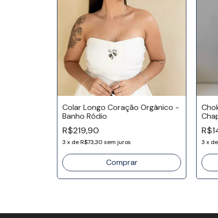
esa -
Colar Longo Coração Orgânico -
Chok
Banho Ródio
Chap
R$219,90
R$1
3
x
de
R$73,30
sem juros
3
x
d