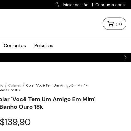
Iniciar sessão
|
Criar uma conta
(
0
)
Conjuntos
Pulseiras
cio
/
Colares
/
Colar 'Você Tem Um Amigo Em Mim' -
ho Ouro 18k
olar 'Você Tem Um Amigo Em Mim'
 Banho Ouro 18k
$139,90