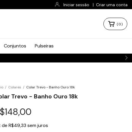
Iniciar sessão
|
Criar uma conta
(
0
)
Conjuntos
Pulseiras
ENVIAMOS P
cio
/
Colares
/
Colar Trevo - Banho Ouro 18k
olar Trevo - Banho Ouro 18k
$148,00
x
de
R$49,33
sem juros