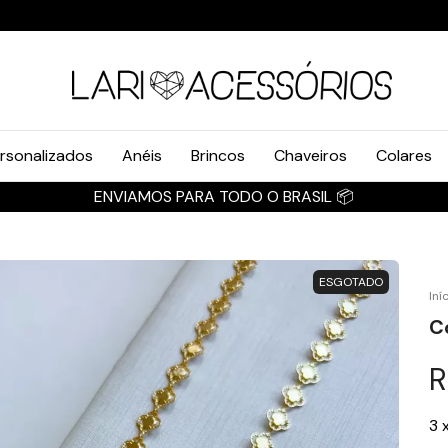
rsonalizados
Anéis
Brincos
Chaveiros
Colares
ESGOTADO
Iní
C
R
3