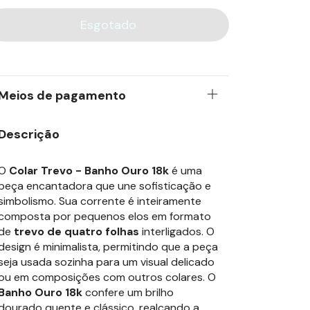
Meios de pagamento
Descrição
O
Colar Trevo - Banho Ouro 18k
é uma
peça encantadora que une sofisticação e
simbolismo. Sua corrente é inteiramente
composta por pequenos elos em formato
de
trevo de quatro folhas
interligados. O
design é minimalista, permitindo que a peça
seja usada sozinha para um visual delicado
ou em composições com outros colares. O
Banho Ouro 18k
confere um brilho
dourado quente e clássico, realçando a