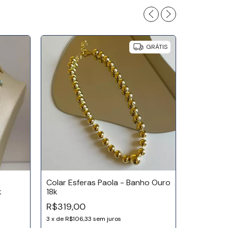
GRÁTIS
Colar Esferas Paola - Banho Ouro
k
18k
Colar Esf
R$319,00
Ródio
3
x
de
R$106,33
sem juros
R$319,0