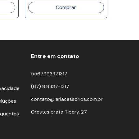
3
x
de
R$106
Entre em contato
5567993371317
(67) 9.9337-1317
ivacidade
contato@lariacessorios.com.br
oluções
Orestes prata Tibery, 27
equentes