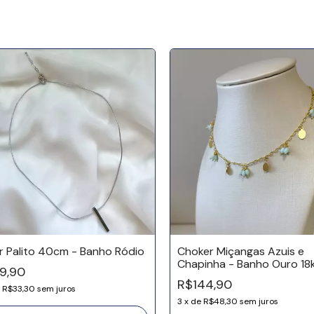
r Palito 40cm - Banho Ródio
Choker Miçangas Azuis e
Chapinha - Banho Ouro 18
9,90
R$144,90
e
R$33,30
sem juros
3
x
de
R$48,30
sem juros