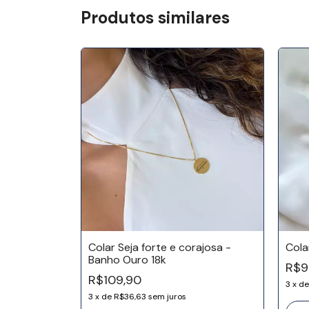
Produtos similares
relas e
Colar Seja forte e corajosa -
Cola
ro 18k
Banho Ouro 18k
R$9
R$109,90
3
x
d
3
x
de
R$36,63
sem juros