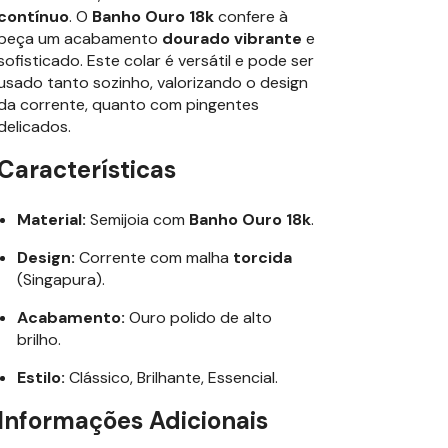
contínuo
. O
Banho Ouro 18k
confere à
peça um acabamento
dourado vibrante
e
sofisticado. Este colar é versátil e pode ser
usado tanto sozinho, valorizando o design
da corrente, quanto com pingentes
delicados.
Características
Material:
Semijoia com
Banho Ouro 18k
.
Design:
Corrente com malha
torcida
(Singapura).
Acabamento:
Ouro polido de alto
brilho.
Estilo:
Clássico, Brilhante, Essencial.
Informações Adicionais