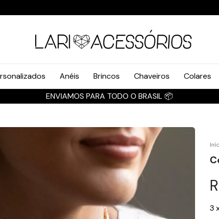
rsonalizados
Anéis
Brincos
Chaveiros
Colares
ENVIAMOS PARA TODO
Iní
C
R
3