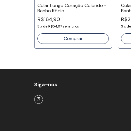
 Orgânico -
Colar Longo Coração Colorido -
Cola
Banho Ródio
Banh
R$164,90
R$2
3
x
de
R$54,97
sem juros
3
x
d
Siga-nos