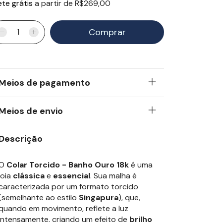
ete grátis
a partir de
R$269,00
Meios de pagamento
Meios de envio
Descrição
O
Colar Torcido - Banho Ouro 18k
é uma
joia
clássica
e
essencial
. Sua malha é
caracterizada por um formato torcido
(semelhante ao estilo
Singapura
), que,
quando em movimento, reflete a luz
intensamente, criando um efeito de
brilho