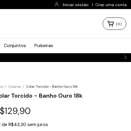
Iniciar sessão
|
Criar uma conta
(
0
)
Conjuntos
Pulseiras
 O BRASIL 📦
cio
/
Colares
/
Colar Torcido - Banho Ouro 18k
olar Torcido - Banho Ouro 18k
$129,90
x
de
R$43,30
sem juros