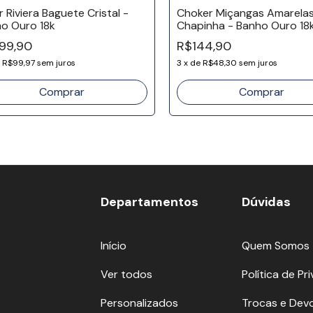
r Riviera Baguete Cristal -
Choker Miçangas Amarelas
o Ouro 18k
Chapinha - Banho Ouro 18
99,90
R$144,90
e
R$99,97
sem juros
3
x
de
R$48,30
sem juros
Departamentos
Dúvidas
Início
Quem Somos
Ver todos
Política de Pr
Personalizados
Trocas e Dev