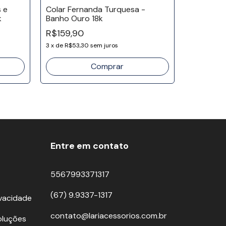
 e
Colar Fernanda Turquesa -
k
Banho Ouro 18k
Colar Pal
R$159,90
R$99,90
3
x
de
R$53,30
sem juros
3
x
de
R$33,
Entre em contato
5567993371317
(67) 9.9337-1317
ivacidade
contato@lariacessorios.com.br
oluções