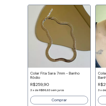
esa -
Colar Fita Sara 7mm - Banho
Cola
Ródio
Banh
R$259,90
R$2
3
x
de
R$86,63
sem juros
3
x
d