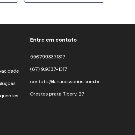
Entre em contato
5567993371317
(67) 9.9337-1317
ivacidade
contato@lariacessorios.com.br
oluções
Orestes prata Tibery, 27
equentes