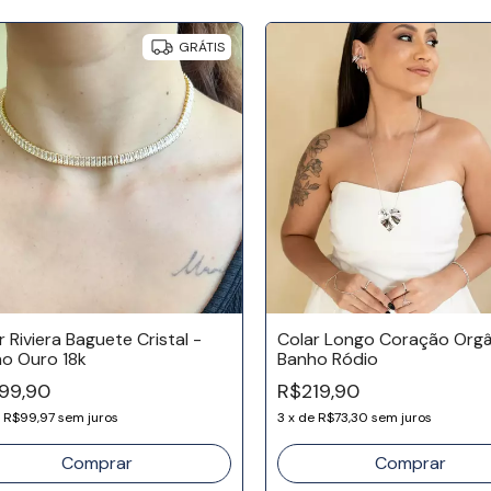
GRÁTIS
r Riviera Baguete Cristal -
Colar Longo Coração Orgâ
o Ouro 18k
Banho Ródio
99,90
R$219,90
e
R$99,97
sem juros
3
x
de
R$73,30
sem juros