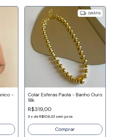
GRÁTIS
nico -
Colar Esferas Paola - Banho Ouro
18k
Choker M
R$319,00
Chapinha
3
x
de
R$106,33
sem juros
R$144,9
3
x
de
R$48