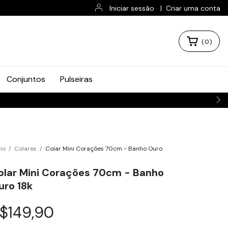
Iniciar sessão
|
Criar uma conta
(
0
)
Conjuntos
Pulseiras
cio
/
Colares
/
Colar Mini Corações 70cm - Banho Ouro
olar Mini Corações 70cm - Banho
uro 18k
$149,90