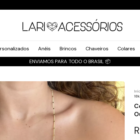
rsonalizados
Anéis
Brincos
Chaveiros
Colares
ENVIAMOS PARA TODO O BRASIL 📦
Iní
18k
C
O
R