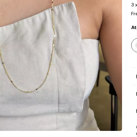
3
Fr
At