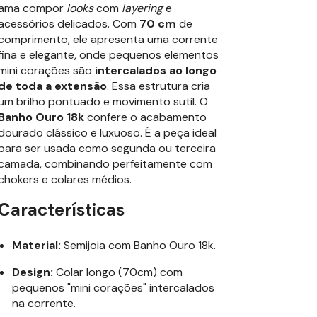
ama compor
looks
com
layering
e
acessórios delicados. Com
70 cm
de
comprimento, ele apresenta uma corrente
fina e elegante, onde pequenos elementos
mini corações são
intercalados ao longo
de toda a extensão
. Essa estrutura cria
um brilho pontuado e movimento sutil. O
Banho Ouro 18k
confere o acabamento
dourado clássico e luxuoso. É a peça ideal
para ser usada como segunda ou terceira
camada, combinando perfeitamente com
chokers e colares médios.
Características
Material:
Semijoia com Banho Ouro 18k.
Design:
Colar longo (70cm) com
pequenos "mini corações" intercalados
na corrente.