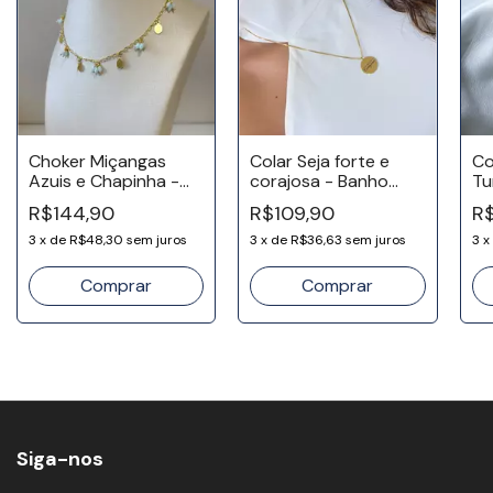
Choker Miçangas
Colar Seja forte e
Co
Azuis e Chapinha -
corajosa - Banho
Tu
Banho Ouro 18k
Ouro 18k
Ou
R$144,90
R$109,90
R$
3
x
de
R$48,30
sem juros
3
x
de
R$36,63
sem juros
3
x
Siga-nos