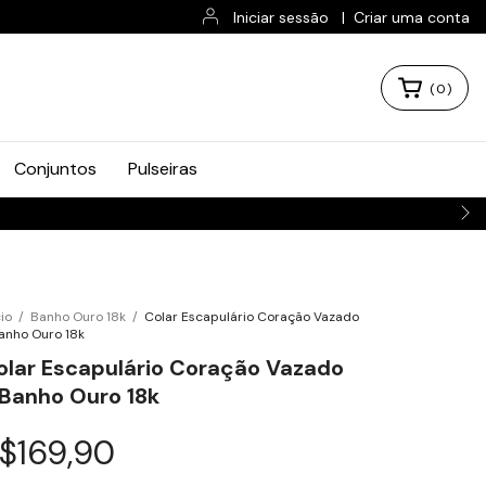
Iniciar sessão
|
Criar uma conta
(
0
)
Conjuntos
Pulseiras
cio
/
Banho Ouro 18k
/
Colar Escapulário Coração Vazado
anho Ouro 18k
olar Escapulário Coração Vazado
 Banho Ouro 18k
$169,90