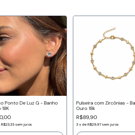
co Ponto De Luz G - Banho
Pulseira com Zircônias - B
 18K
Ouro 18k
0,00
R$89,90
e
R$23,33
sem juros
3
x
de
R$29,97
sem juros