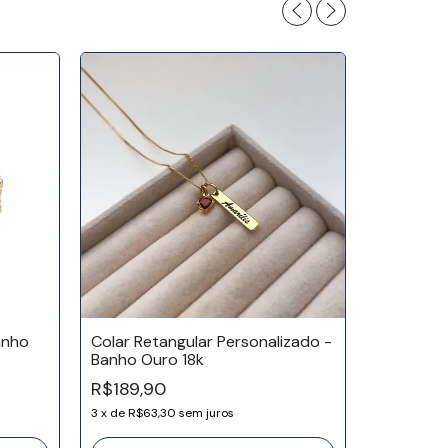
anho
Colar Retangular Personalizado -
Banho Ouro 18k
Colar Re
R$189,90
- Banho O
3
x
de
R$63,30
sem juros
R$209,9
3
x
de
R$69,