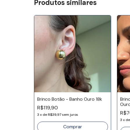
Produtos similares
nalizado M
Brinco Botão - Banho Ouro 18k
Brin
Ouro
R$119,90
R$7
3
x
de
R$39,97
sem juros
3
x
d