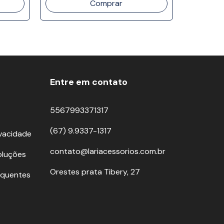
Comprar
Entre em contato
5567993371317
(67) 9.9337-1317
ivacidade
contato@lariacessorios.com.br
oluções
Orestes prata Tibery, 27
equentes