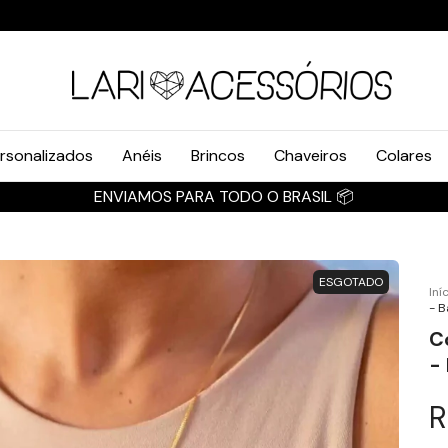
rsonalizados
Anéis
Brincos
Chaveiros
Colares
ENVIAMOS PARA TODO O BRASIL 📦
ESGOTADO
Iní
- B
C
-
R