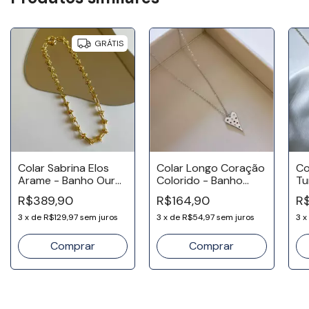
GRÁTIS
Colar Sabrina Elos
Colar Longo Coração
Co
Arame - Banho Ouro
Colorido - Banho
Tu
18k
Ródio
Ou
R$389,90
R$164,90
R$
3
x
de
R$129,97
sem juros
3
x
de
R$54,97
sem juros
3
x