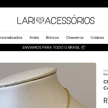
rsonalizados
Anéis
Brincos
Chaveiros
Colares
ENVIAMOS PARA TODO O BRASIL 📦
Iní
Ban
C
C
R