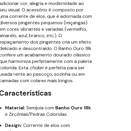
adicionar cor, alegria e modernidade ao
seu visual. O acessório é composto por
uma corrente de elos, que é adornada com
diversos pingentes pequenos (miçangas)
em cores vibrantes e variadas (vermelho,
amarelo, azul, branco, etc.). O
espaçamento dos pingentes cria um efeito
delicado e descontraído. O Banho Ouro 18k
confere um acabamento dourado clássico
que harmoniza perfeitamente com a paleta
colorida. Esta
choker
é perfeita para ser
usada rente ao pescoço, sozinha ou em
camadas com colares mais longos.
Características
Material:
Semijoia com
Banho Ouro 18k
e Zircônias/Pedras Coloridas.
Design:
Corrente de elos com