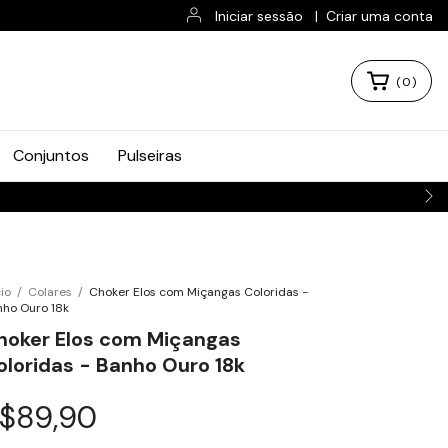
Iniciar sessão
|
Criar uma conta
(
0
)
Conjuntos
Pulseiras
cio
/
Colares
/
Choker Elos com Miçangas Coloridas -
ho Ouro 18k
hoker Elos com Miçangas
oloridas - Banho Ouro 18k
$89,90