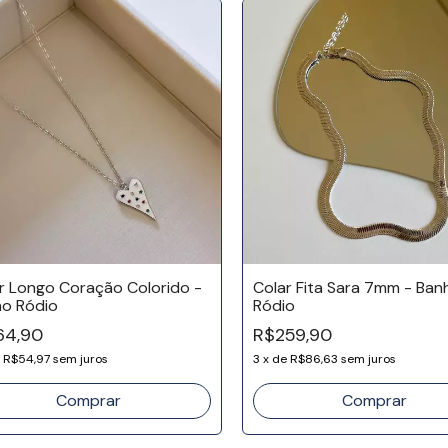
r Longo Coração Colorido -
Colar Fita Sara 7mm - Ban
o Ródio
Ródio
64,90
R$259,90
e
R$54,97
sem juros
3
x
de
R$86,63
sem juros