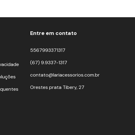
Entre em contato
5567993371317
(67) 9.9337-1317
ivacidade
contato@lariacessorios.com.br
oluções
Orestes prata Tibery, 27
equentes