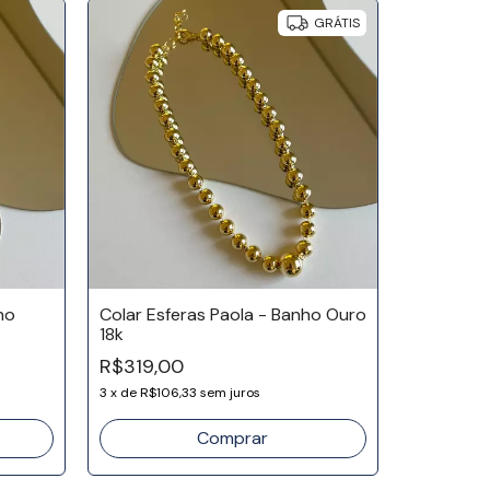
GRÁTIS
ho
Colar Esferas Paola - Banho Ouro
18k
Colar Pal
R$319,00
R$99,90
3
x
de
R$106,33
sem juros
3
x
de
R$33,