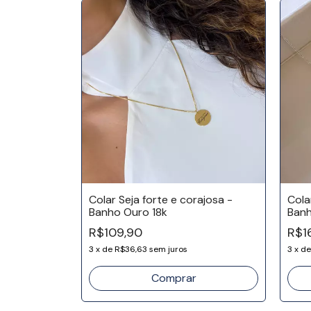
 Orgânico -
Colar Seja forte e corajosa -
Cola
Banho Ouro 18k
Banh
R$109,90
R$1
3
x
de
R$36,63
sem juros
3
x
d