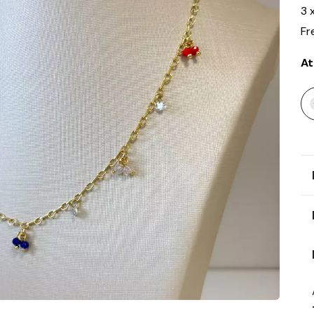
3
Fr
At