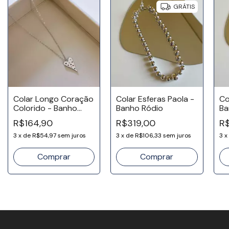
GRÁTIS
Colar Longo Coração
Colar Esferas Paola -
Co
Colorido - Banho
Banho Ródio
Ba
Ródio
R$164,90
R$319,00
R
3
x
de
R$54,97
sem juros
3
x
de
R$106,33
sem juros
3
x