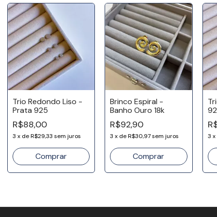
Trio Redondo Liso -
Brinco Espiral -
Tr
Prata 925
Banho Ouro 18k
92
R$88,00
R$92,90
R
3
x
de
R$29,33
sem juros
3
x
de
R$30,97
sem juros
3
x