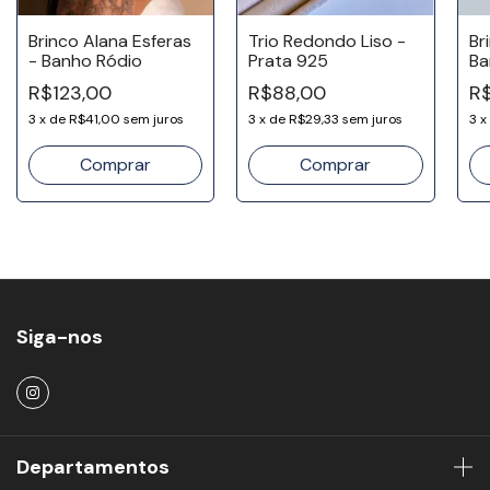
Brinco Alana Esferas
Trio Redondo Liso -
Br
- Banho Ródio
Prata 925
Ba
R$123,00
R$88,00
R$
3
x
de
R$41,00
sem juros
3
x
de
R$29,33
sem juros
3
x
Siga-nos
Departamentos