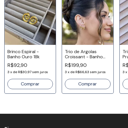
Brinco Espiral -
Trio de Argolas
Tr
Banho Ouro 18k
Croissant - Banho
Pr
Ouro 18k
R$92,90
R$199,90
R
3
x
de
R$30,97
sem juros
3
x
de
R$66,63
sem juros
3
x