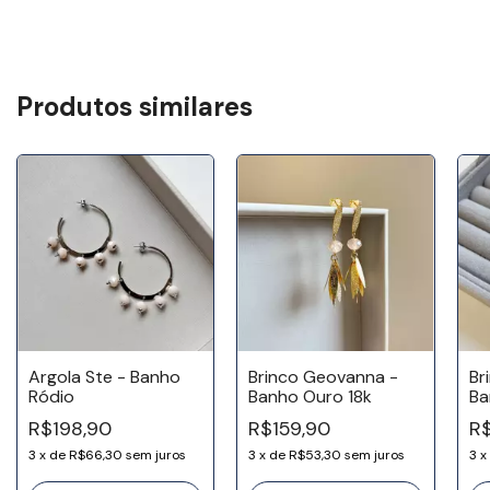
Produtos similares
Argola Ste - Banho
Brinco Geovanna -
Br
Ródio
Banho Ouro 18k
Ba
R$198,90
R$159,90
R
3
x
de
R$66,30
sem juros
3
x
de
R$53,30
sem juros
3
x