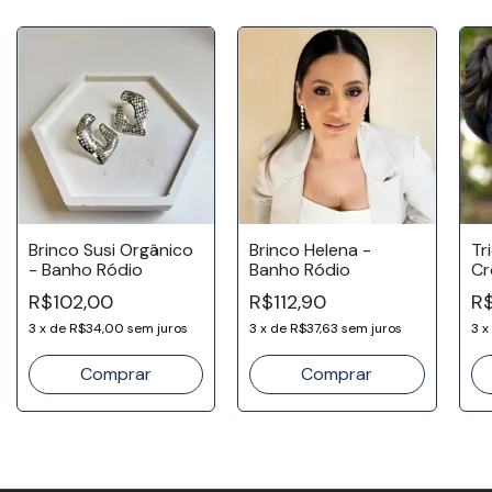
Brinco Susi Orgânico
Brinco Helena -
Tr
- Banho Ródio
Banho Ródio
Cr
Ou
R$102,00
R$112,90
R$
3
x
de
R$34,00
sem juros
3
x
de
R$37,63
sem juros
3
x