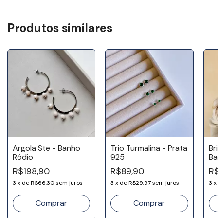
Produtos similares
Argola Ste - Banho
Trio Turmalina - Prata
Br
Ródio
925
Ba
R$198,90
R$89,90
R$
3
x
de
R$66,30
sem juros
3
x
de
R$29,97
sem juros
3
x