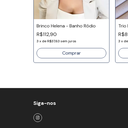
o Ouro 18k
Brinco Helena - Banho Ródio
Trio
R$112,90
R$8
3
x
de
R$37,63
sem juros
3
x
d
Siga-nos