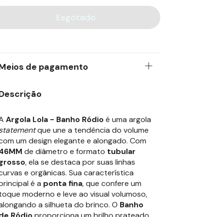
Meios de pagamento
Descrição
A
Argola Lola - Banho Ródio
é uma argola
statement
que une a tendência do volume
com um design elegante e alongado. Com
46MM
de diâmetro e formato
tubular
grosso
, ela se destaca por suas linhas
curvas e orgânicas. Sua característica
principal é a
ponta fina
, que confere um
toque moderno e leve ao visual volumoso,
alongando a silhueta do brinco. O
Banho
de Ródio
proporciona um brilho prateado