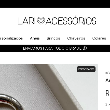
rsonalizados
Anéis
Brincos
Chaveiros
Colares
ENVIAMOS PARA TODO
ESGOTADO
Iní
A
R
3