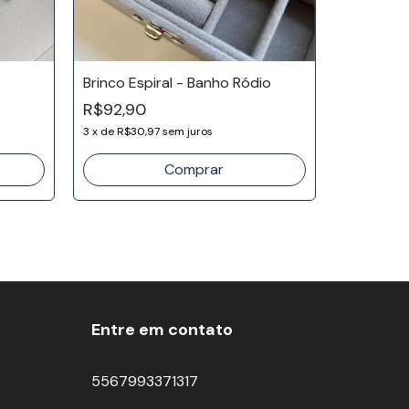
Brinco Espiral - Banho Ródio
R$92,90
Brinco Al
Ródio
3
x
de
R$30,97
sem juros
R$123,0
3
x
de
R$41,
Entre em contato
5567993371317