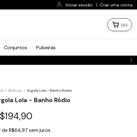
Iniciar sessão
|
Criar uma conta
(
0
)
Conjuntos
Pulseiras
 O BRASIL 📦
cio
/
Brincos
/
Argola Lola - Banho Ródio
rgola Lola - Banho Ródio
$194,90
x
de
R$64,97
sem juros