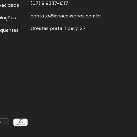
(67) 9.9337-1317
ivacidade
contato@lariacessorios.com.br
oluções
Orestes prata Tibery, 27
equentes