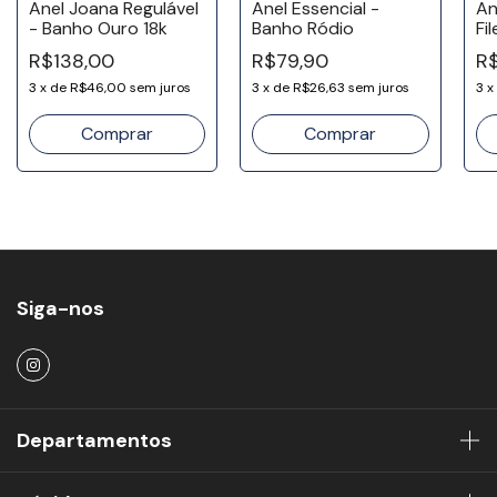
Anel Joana Regulável
Anel Essencial -
An
- Banho Ouro 18k
Banho Ródio
Fi
18
R$138,00
R$79,90
R
3
x
de
R$46,00
sem juros
3
x
de
R$26,63
sem juros
3
x
Comprar
Siga-nos
Departamentos