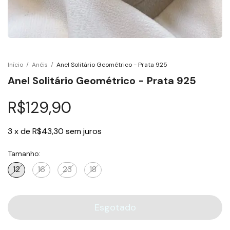
Início
/
Anéis
/
Anel Solitário Geométrico - Prata 925
Anel Solitário Geométrico - Prata 925
R$129,90
3
x
de
R$43,30
sem juros
Tamanho:
12
16
23
18