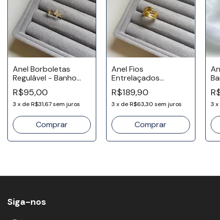
Anel Borboletas
Anel Fios
An
Regulável - Banho
Entrelaçados
Ba
Ouro 18k
Regulável - Banho
R$95,00
R$189,90
R
Ouro 18k
3
x
de
R$31,67
sem juros
3
x
de
R$63,30
sem juros
3
x
Siga-nos